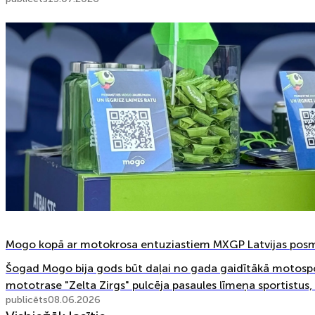
Mogo kopā ar motokrosa entuziastiem MXGP Latvijas po
Šogad Mogo bija gods būt daļai no gada gaidītākā motospo
mototrase "Zelta Zirgs" pulcēja pasaules līmeņa sportistus,
publicēts
08.06.2026