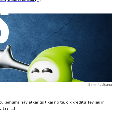
5 min lasīšana
ču lēmums nav atkarīgs tikai no tā, cik kredītu Tev jau ir.
citas […]