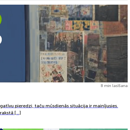
8 min lasīšana
egatīvu pieredzi, taču mūsdienās situācija ir mainījusies.
rakstā […]