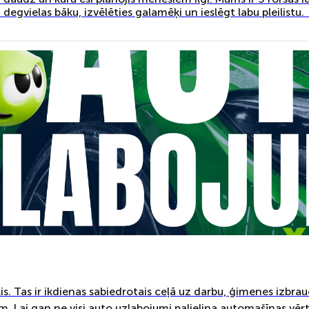
t degvielas bāku, izvēlēties galamēķi un ieslēgt labu pleilistu.
lis. Tas ir ikdienas sabiedrotais ceļā uz darbu, ģimenes izbr
 Lai gan ne visi auto uzlabojumi palielina automašīnas vērtī