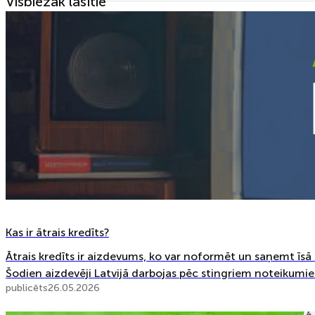
Visbiežāk lasītie
Kas ir ātrais kredīts?
Ātrais kredīts ir aizdevums, ko var noformēt un saņemt īsā la
Šodien aizdevēji Latvijā darbojas pēc stingriem noteikumiem,
publicēts
26.05.2026