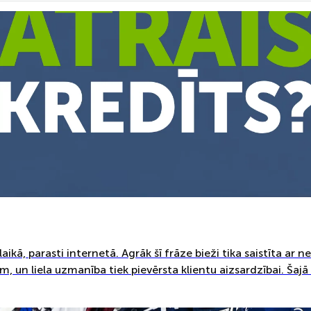
ikā, parasti internetā. Agrāk šī frāze bieži tika saistīta ar n
 un liela uzmanība tiek pievērsta klientu aizsardzībai. Šajā 