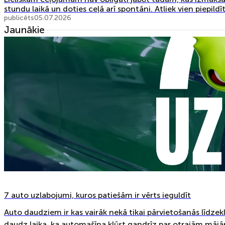
stundu laikā un doties ceļā arī spontāni. Atliek vien piepildī
publicēts
05.07.2026
Jaunākie
7 auto uzlabojumi, kuros patiešām ir vērts ieguldīt
Auto daudziem ir kas vairāk nekā tikai pārvietošanās līdzek
daudz laika, ka automašīna kļūst gandrīz par otrajām mājām.