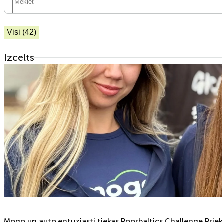
Visi (42)
Izcelts
Mogo un auto entuziasti tiekas Poorbaltics Challenge Prie