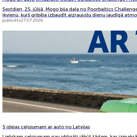
Sestdien, 25. jūlijā, Mogo bija daļa no Poorbaltics Challen
ikvienu, kurš gribēja izbaudīt aizraujošu dienu jaudīgā atmo
publicēts
27.07.2026
5 idejas ceļojumam ar auto no Latvijas
Lieliskam ceļojumam nav obligāti jābūt tādam, kas izmaksā 