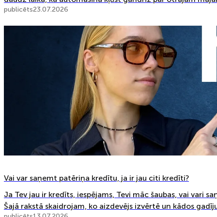
publicēts
23.07.2026
Vai var saņemt patēriņa kredītu, ja ir jau citi kredīti?
Ja Tev jau ir kredīts, iespējams, Tevi māc šaubas, vai vari sa
Šajā rakstā skaidrojam, ko aizdevējs izvērtē un kādos gadīju
publicēts
13.07.2026