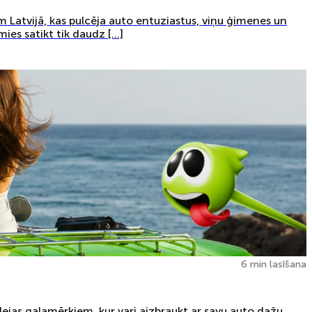
m Latvijā, kas pulcēja auto entuziastus, viņu ģimenes un
mies satikt tik daudz […]
6 min lasīšana
dejas galamērķiem, kur vari aizbraukt ar savu auto dažu