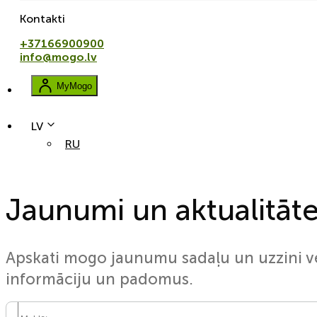
Kontakti
+37166900900
info@mogo.lv
MyMogo
LV
RU
Jaunumi un aktualitātes
Sākums
Jaunumi un aktualitāt
Apskati mogo jaunumu sadaļu un uzzini v
informāciju un padomus.