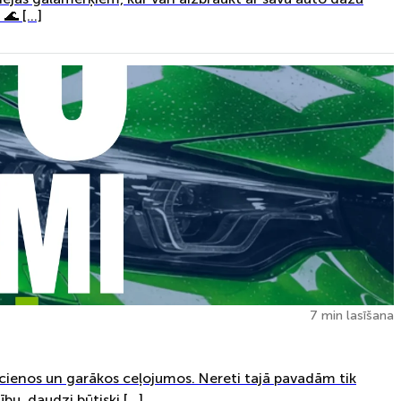
 🌊 […]
7 min lasīšana
aucienos un garākos ceļojumos. Nereti tajā pavadām tik
bu, daudzi būtiski […]