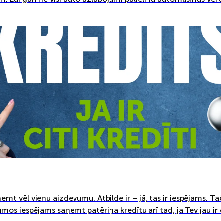
ņemt vēl vienu aizdevumu. Atbilde ir – jā, tas ir iespējams. Ta
mos iespējams saņemt patēriņa kredītu arī tad, ja Tev jau ir 