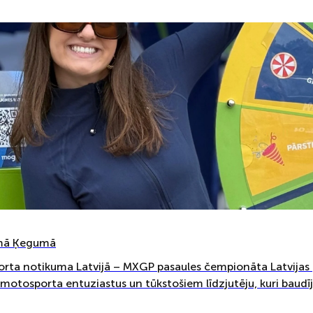
smā Ķegumā
rta notikuma Latvijā – MXGP pasaules čempionāta Latvijas p
 motosporta entuziastus un tūkstošiem līdzjutēju, kuri baudīj