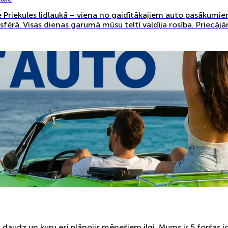
ge Priekules lidlaukā – viena no gaidītākajiem auto pasākumie
sfērā. Visas dienas garumā mūsu teltī valdīja rosība. Priecājā
daudz un kuru esi plānojis mēnešiem ilgi. Mums ir 5 foršas i