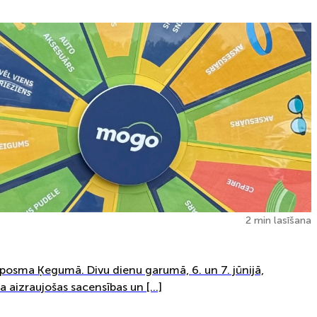
2 min lasīšana
osma Ķegumā. Divu dienu garumā, 6. un 7. jūnijā,
a aizraujošas sacensības un […]