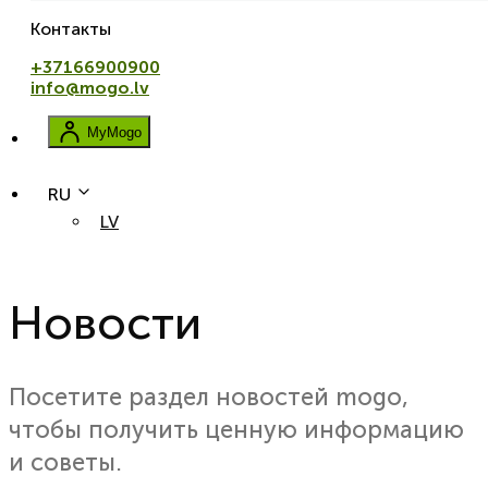
Контакты
+37166900900
info@mogo.lv
MyMogo
RU
LV
Новости
Главная
Новости
Посетите раздел новостей mogo,
чтобы получить ценную информацию
и советы.