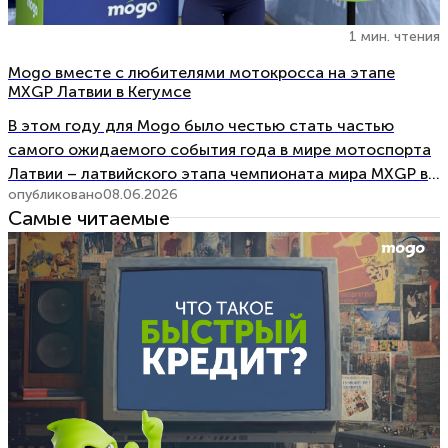
1 мин. чтения
Mogo вместе с любителями мотокросса на этапе
MXGP Латвии в Кегумсе
В этом году для Mogo было честью стать частью
самого ожидаемого события года в мире мотоспорта
Латвии – латвийского этапа чемпионата мира MXGP в
опубликовано
08.06.2026
Кегумсе. На протяжении двух дней, 6 и 7 июня,
Самые читаемые
мототрасса «Золотой Конь» («Zelta Zirgs») принимала
спортсменов мирового уровня, любителей мотоспорта
и тысячи […]