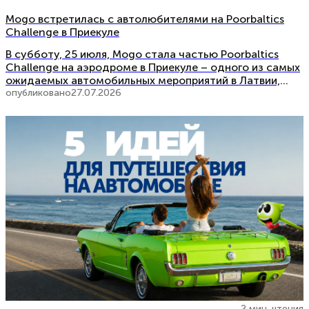
Mogo встретилась с автолюбителями на Poorbaltics
Challenge в Приекуле
В субботу, 25 июля, Mogo стала частью Poorbaltics
Challenge на аэродроме в Приекуле – одного из самых
ожидаемых автомобильных мероприятий в Латвии,
которое собрало автолюбителей, их семьи и всех, кто
опубликовано
27.07.2026
хотел провести насыщенный день в атмосфере
мощности и драйва. На протяжении всего дня в нашем
шатре царило оживление. Мы были рады […]
2 мин. чтения