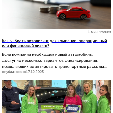
1 мин. чтения
Как выбрать автолизинг для компании: операционный
или финансовый лизинг?
Если компании необходим новый автомобиль,
доступно несколько вариантов финансирования,
позволяющих адаптировать транспортные расходы
опубликовано
17.12.2025
под потребности бизнеса. Популярным решением
является лизинг, так как он даёт возможность
пользоваться транспортным средством без
значительных первоначальных вложений и сохранить
оборотные средства для […]