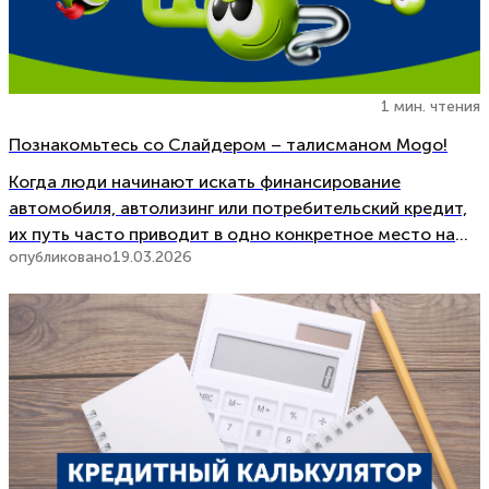
1 мин. чтения
Познакомьтесь со Слайдером – талисманом Mogo!
Когда люди начинают искать финансирование
автомобиля, автолизинг или потребительский кредит,
их путь часто приводит в одно конкретное место на
опубликовано
19.03.2026
нашем сайте. Это раздел, где сравниваются
предложения, проверяются платежи и используется
кредитный калькулятор, чтобы понять, какой
ежемесячный платёж будет наиболее подходящим.
Это самый […]