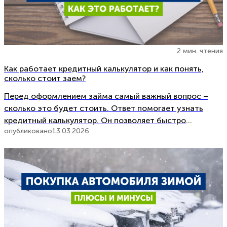
2 мин. чтения
Как работает кредитный калькулятор и как понять,
сколько стоит заем?
Перед оформлением займа самый важный вопрос –
сколько это будет стоить. Ответ помогает узнать
кредитный калькулятор. Он позволяет быстро
опубликовано
13.03.2026
рассчитать возможный ежемесячный платеж и общую
стоимость кредита. Что такое кредитный
калькулятор? Кредитный калькулятор – это
инструмент, который быстро рассчитывает
возможные расходы по […]