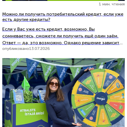
1 мин. чтения
Можно ли получить потребительский кредит, если уже
есть другие кредиты?
Если у Вас уже есть кредит, возможно, Вы
сомневаетесь, сможете ли получить ещё один заём.
Ответ — да, это возможно. Однако решение зависит
опубликовано
13.07.2026
не только от того, сколько кредитов у Вас уже есть. В
этой статье рассказываем, что оценивает кредитор и
в каких случаях можно получить потребительский
кредит, даже если у Вас уже есть другие […]