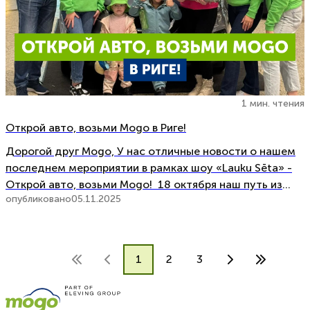
1 мин. чтения
Открой авто, возьми Mogo в Риге!
Дорогой друг Mogo, У нас отличные новости о нашем
последнем мероприятии в рамках шоу «Lauku Sēta» -
Открой авто, возьми Mogo! 18 октября наш путь из
опубликовано
05.11.2025
«Lauku Sēta» привёл нас в столицу - Ригу, которая
победила в зрительском голосовании! Мы прибыли в
торговый центр Akropole Rīga на автомобиле Mogo,
привезя с […]
1
2
3