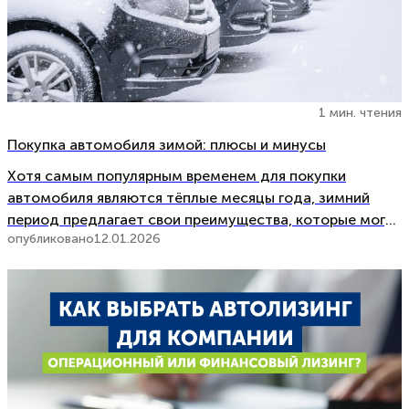
1 мин. чтения
Покупка автомобиля зимой: плюсы и минусы
Хотя самым популярным временем для покупки
автомобиля являются тёплые месяцы года, зимний
период предлагает свои преимущества, которые могут
опубликовано
12.01.2026
быть существенными как с точки зрения цены, так и
выбора. В это время активность автомобильного рынка
меняется, и у покупателей появляются возможности
обратить внимание на аспекты, которые в другие […]