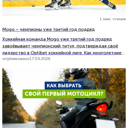
1 мин. чтения
Mogo – чемпионы уже третий год подряд
Хоккейная команда Mogo уже третий год подряд
завоёвывает чемпионский титул, подтверждая своё
лидерство в Optibet хоккейной лиге. Как многолетние
опубликовано
17.04.2026
партнёры и сторонники команды, мы искренне
гордимся этим достижением. В решающем матче
финальной серии 16 апреля Mogo на своей площадке –
в Mogo ледовом холле – обыграла […]