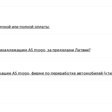
ичной или полной оплаты:
ринадлежащим AS mogo, за пределами Латвии?
жащее AS mogo, фирме по переработке автомобилей (ути