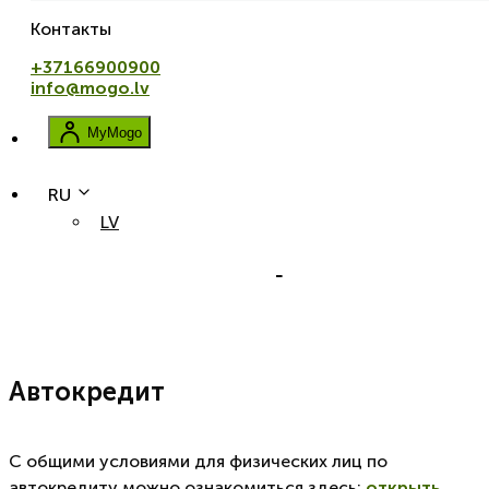
Контакты
+37166900900
info@mogo.lv
MyMogo
RU
LV
Oсновные правила
Автокредит
С общими условиями для физических лиц по
автокредиту можно ознакомиться здесь:
открыть