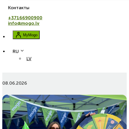
Контакты
+37166900900
info@mogo.lv
MyMogo
RU
LV
Mogo вместе с любителями мотокросса на этапе
MXGP Латвии в Кегумсе
08.06.2026