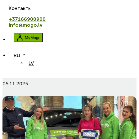
Контакты
+37166900900
info@mogo.lv
MyMogo
RU
LV
Открой авто, возьми Mogo в Риге!
05.11.2025