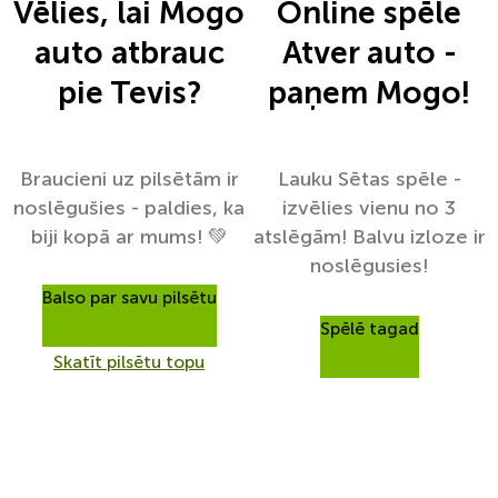
Vēlies, lai Mogo
Online spēle
auto atbrauc
Atver auto -
pie Tevis?
paņem Mogo!
Braucieni uz pilsētām ir
Lauku Sētas spēle -
noslēgušies - paldies, ka
izvēlies vienu no 3
biji kopā ar mums! 💚
atslēgām! Balvu izloze ir
noslēgusies!
Balso par savu pilsētu
Spēlē tagad
Skatīt pilsētu topu