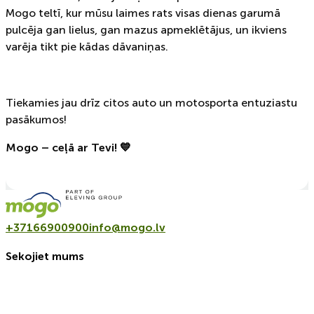
Mogo teltī, kur mūsu laimes rats visas dienas garumā
pulcēja gan lielus, gan mazus apmeklētājus, un ikviens
varēja tikt pie kādas dāvaniņas.
Tiekamies jau drīz citos auto un motosporta entuziastu
pasākumos!
Mogo – ceļā ar Tevi! 💙
+37166900900
info@mogo.lv
Sekojiet mums