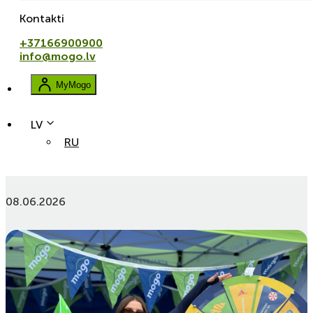
Kontakti
+37166900900
info@mogo.lv
MyMogo
LV
RU
Mogo kopā ar motokrosa entuziastiem MXGP Latvijas
posmā Ķegumā
08.06.2026