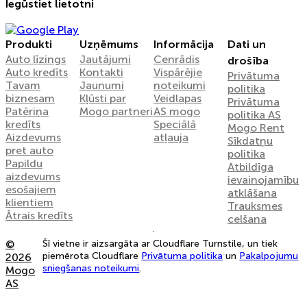
Iegūstiet lietotni
Produkti
Uzņēmums
Informācija
Dati un
Auto līzings
Jautājumi
Cenrādis
drošība
Auto kredīts
Kontakti
Vispārējie
Privātuma
Tavam
Jaunumi
noteikumi
politika
biznesam
Kļūsti par
Veidlapas
Privātuma
Patēriņa
Mogo partneri
AS mogo
politika AS
kredīts
Speciālā
Mogo Rent
Aizdevums
atļauja
Sīkdatņu
pret auto
politika
Papildu
Atbildīga
aizdevums
ievainojamību
esošajiem
atklāšana
klientiem
Trauksmes
Ātrais kredīts
celšana
©
Šī vietne ir aizsargāta ar Cloudflare Turnstile, un tiek
piemērota Cloudflare
Privātuma politika
un
Pakalpojumu
2026
sniegšanas noteikumi
.
Mogo
AS