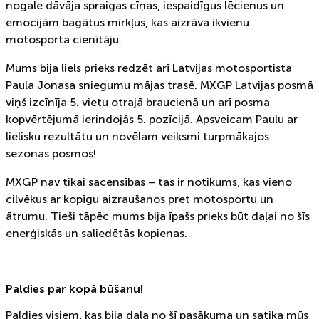
nogale dāvāja spraigas cīņas, iespaidīgus lēcienus un
emocijām bagātus mirkļus, kas aizrāva ikvienu
motosporta cienītāju.
Mums bija liels prieks redzēt arī Latvijas motosportista
Paula Jonasa sniegumu mājas trasē. MXGP Latvijas posmā
viņš izcīnīja 5. vietu otrajā braucienā un arī posma
kopvērtējumā ierindojās 5. pozīcijā. Apsveicam Paulu ar
lielisku rezultātu un novēlam veiksmi turpmākajos
sezonas posmos!
MXGP nav tikai sacensības – tas ir notikums, kas vieno
cilvēkus ar kopīgu aizraušanos pret motosportu un
ātrumu. Tieši tāpēc mums bija īpašs prieks būt daļai no šīs
enerģiskās un saliedētās kopienas.
Paldies par kopā būšanu!
Paldies visiem, kas bija daļa no šī pasākuma un satika mūs