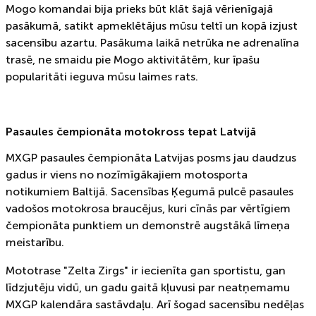
Mogo komandai bija prieks būt klāt šajā vērienīgajā
pasākumā, satikt apmeklētājus mūsu teltī un kopā izjust
sacensību azartu. Pasākuma laikā netrūka ne adrenalīna
trasē, ne smaidu pie Mogo aktivitātēm, kur īpašu
popularitāti ieguva mūsu laimes rats.
Pasaules čempionāta motokross tepat Latvijā
MXGP pasaules čempionāta Latvijas posms jau daudzus
gadus ir viens no nozīmīgākajiem motosporta
notikumiem Baltijā. Sacensības Ķegumā pulcē pasaules
vadošos motokrosa braucējus, kuri cīnās par vērtīgiem
čempionāta punktiem un demonstrē augstākā līmeņa
meistarību.
Mototrase "Zelta Zirgs" ir iecienīta gan sportistu, gan
līdzjutēju vidū, un gadu gaitā kļuvusi par neatņemamu
MXGP kalendāra sastāvdaļu. Arī šogad sacensību nedēļas