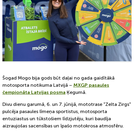
Šogad Mogo bija gods būt daļai no gada gaidītākā
motosporta notikuma Latvijā –
MXGP pasaules
čempionāta Latvijas posma
Ķegumā.
Divu dienu garumā, 6. un 7. jūnijā, mototrase "Zelta Zirgs"
pulcēja pasaules līmeņa sportistus, motosporta
entuziastus un tūkstošiem līdzjutēju, kuri baudīja
aizraujošas sacensības un īpašo motokrosa atmosfēru.