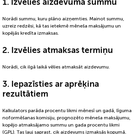
1. Izvēlies aizdevuma summu
Norādi summu, kuru plāno aizņemties. Mainot summu,
uzreiz redzēsi, kā tas ietekmē mēneša maksājumu un
kopējās kredīta izmaksas.
2. Izvēlies atmaksas termiņu
Norādi, cik ilgā laikā vēlies atmaksāt aizdevumu.
3. Iepazīsties ar aprēķina
rezultātiem
Kalkulators parāda procentu likmi mēnesī un gadā, līguma
noformēšanas komisiju, prognozēto mēneša maksājumu,
kopējo atmaksājamo summu un gada procentu likmi
(GPL). Tas ļauj saprast, cik aizdevums izmaksās kopumā,