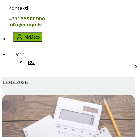
Kontakti
+37166900900
info@mogo.lv
MyMogo
LV
RU
Kā darbojas kredīta kalkulators un kā saprast, cik maksā a
13.03.2026