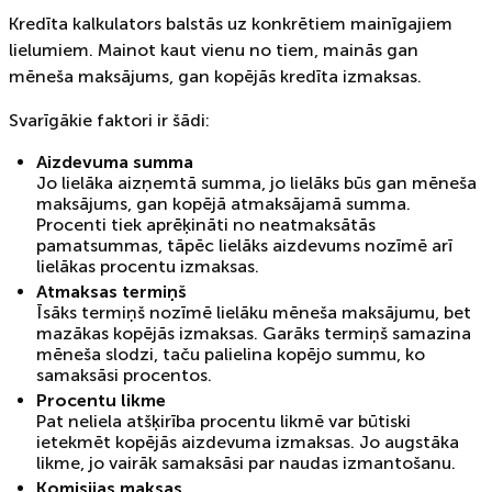
Kredīta kalkulators balstās uz konkrētiem mainīgajiem
lielumiem. Mainot kaut vienu no tiem, mainās gan
mēneša maksājums, gan kopējās kredīta izmaksas.
Svarīgākie faktori ir šādi:
Aizdevuma summa
Jo lielāka aizņemtā summa, jo lielāks būs gan mēneša
maksājums, gan kopējā atmaksājamā summa.
Procenti tiek aprēķināti no neatmaksātās
pamatsummas, tāpēc lielāks aizdevums nozīmē arī
lielākas procentu izmaksas.
Atmaksas termiņš
Īsāks termiņš nozīmē lielāku mēneša maksājumu, bet
mazākas kopējās izmaksas. Garāks termiņš samazina
mēneša slodzi, taču palielina kopējo summu, ko
samaksāsi procentos.
Procentu likme
Pat neliela atšķirība procentu likmē var būtiski
ietekmēt kopējās aizdevuma izmaksas. Jo augstāka
likme, jo vairāk samaksāsi par naudas izmantošanu.
Komisijas maksas