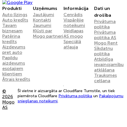
Produkti
Uzņēmums
Informācija
Dati un
Auto līzings
Jautājumi
Cenrādis
drošība
Auto kredīts
Kontakti
Vispārējie
Privātuma
Tavam
Jaunumi
noteikumi
politika
biznesam
Kļūsti par
Veidlapas
Privātuma
Patēriņa
Mogo partneri
AS mogo
politika AS
kredīts
Speciālā
Mogo Rent
Aizdevums
atļauja
Sīkdatņu
pret auto
politika
Papildu
Atbildīga
aizdevums
ievainojamību
esošajiem
atklāšana
klientiem
Trauksmes
Ātrais kredīts
celšana
©
Šī vietne ir aizsargāta ar Cloudflare Turnstile, un tiek
piemērota Cloudflare
Privātuma politika
un
Pakalpojumu
2026
sniegšanas noteikumi
.
Mogo
AS