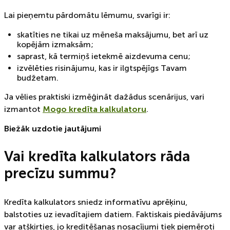
Lai pieņemtu pārdomātu lēmumu, svarīgi ir:
skatīties ne tikai uz mēneša maksājumu, bet arī uz
kopējām izmaksām;
saprast, kā termiņš ietekmē aizdevuma cenu;
izvēlēties risinājumu, kas ir ilgtspējīgs Tavam
budžetam.
Ja vēlies praktiski izmēģināt dažādus scenārijus, vari
izmantot
Mogo kredīta kalkulatoru
.
Biežāk uzdotie jautājumi
Vai kredīta kalkulators rāda
precīzu summu?
Kredīta kalkulators sniedz informatīvu aprēķinu,
balstoties uz ievadītajiem datiem. Faktiskais piedāvājums
var atšķirties, jo kreditēšanas nosacījumi tiek piemēroti