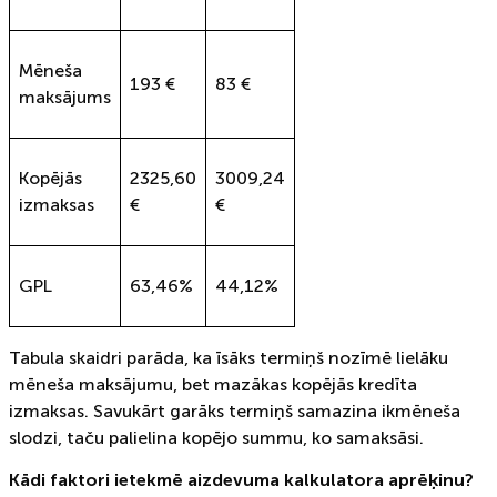
Mēneša
193 €
83 €
maksājums
Kopējās
2325,60
3009,24
izmaksas
€
€
GPL
63,46%
44,12%
Tabula skaidri parāda, ka īsāks termiņš nozīmē lielāku
mēneša maksājumu, bet mazākas kopējās kredīta
izmaksas. Savukārt garāks termiņš samazina ikmēneša
slodzi, taču palielina kopējo summu, ko samaksāsi.
Kādi faktori ietekmē aizdevuma kalkulatora aprēķinu?