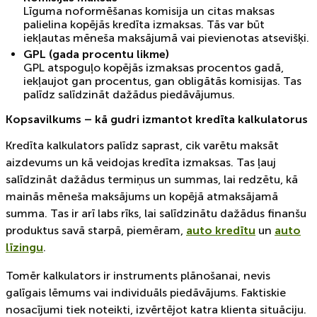
Līguma noformēšanas komisija un citas maksas
palielina kopējās kredīta izmaksas. Tās var būt
iekļautas mēneša maksājumā vai pievienotas atsevišķi.
GPL (gada procentu likme)
GPL atspoguļo kopējās izmaksas procentos gadā,
iekļaujot gan procentus, gan obligātās komisijas. Tas
palīdz salīdzināt dažādus piedāvājumus.
Kopsavilkums – kā gudri izmantot kredīta kalkulatorus
Kredīta kalkulators palīdz saprast, cik varētu maksāt
aizdevums un kā veidojas kredīta izmaksas. Tas ļauj
salīdzināt dažādus termiņus un summas, lai redzētu, kā
mainās mēneša maksājums un kopējā atmaksājamā
summa. Tas ir arī labs rīks, lai salīdzinātu dažādus finanšu
produktus savā starpā, piemēram,
auto kredītu
un
auto
līzingu
.
Tomēr kalkulators ir instruments plānošanai, nevis
galīgais lēmums vai individuāls piedāvājums. Faktiskie
nosacījumi tiek noteikti, izvērtējot katra klienta situāciju.