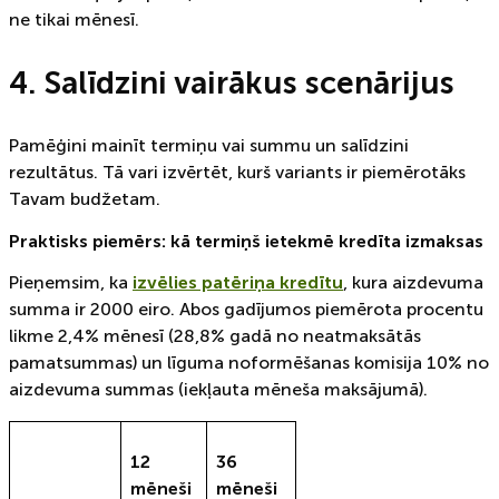
ne tikai mēnesī.
4. Salīdzini vairākus scenārijus
Pamēģini mainīt termiņu vai summu un salīdzini
rezultātus. Tā vari izvērtēt, kurš variants ir piemērotāks
Tavam budžetam.
Praktisks piemērs: kā termiņš ietekmē kredīta izmaksas
Pieņemsim, ka
izvēlies patēriņa kredītu
, kura aizdevuma
summa ir 2000 eiro. Abos gadījumos piemērota procentu
likme 2,4% mēnesī (28,8% gadā no neatmaksātās
pamatsummas) un līguma noformēšanas komisija 10% no
aizdevuma summas (iekļauta mēneša maksājumā).
12
36
mēneši
mēneši