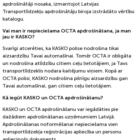
apdrošinātāji nosaka, izmantojot Latvijas
Transportlīdzekļu apdrošinātāju biroja izstrādāto vērtību
katalogu.
Vai man ir nepieciešama OCTA apdrošināšana, ja man
jau ir KASKO?
Svarīgi atcerēties, ka KASKO polise nodrošina tikai
aizsardzību Tavai automašīnai. Tomēr OCTA ir obligāta
un nodrošina atlīdzību citiem ceļu lietotājiem, ja Tavs
transportlīdzeklis nodara kaitējumu viņiem. Kopā ar
OCTA polisi, KASKO nodrošina pilnīgu aizsardzību gan
Tavai automašīnai, gan citiem ceļu lietotājiem.
Kā iegūt KASKO un OCTA apdrošināšanu?
KASKO un OCTA apdrošināšanu var iegādāties pie
dažādiem apdrošināšanas uzņēmumiem Latvijā.
Apdrošināšanas noformēšanai nepieciešama vien
transportlīdzekļa reģistrācijas apliecība un personu
apliecinošs dokuments.