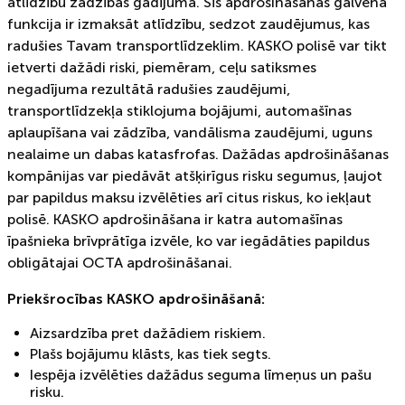
atlīdzību zādzības gadījumā. Šīs apdrošināšanas galvenā
funkcija ir izmaksāt atlīdzību, sedzot zaudējumus, kas
radušies Tavam transportlīdzeklim. KASKO polisē var tikt
ietverti dažādi riski, piemēram, ceļu satiksmes
negadījuma rezultātā radušies zaudējumi,
transportlīdzekļa stiklojuma bojājumi, automašīnas
aplaupīšana vai zādzība, vandālisma zaudējumi, uguns
nealaime un dabas katasfrofas. Dažādas apdrošināšanas
kompānijas var piedāvāt atšķirīgus risku segumus, ļaujot
par papildus maksu izvēlēties arī citus riskus, ko iekļaut
polisē. KASKO apdrošināšana ir katra automašīnas
īpašnieka brīvprātīga izvēle, ko var iegādāties papildus
obligātajai OCTA apdrošināšanai.
Priekšrocības KASKO apdrošināšanā:
Aizsardzība pret dažādiem riskiem.
Plašs bojājumu klāsts, kas tiek segts.
Iespēja izvēlēties dažādus seguma līmeņus un pašu
risku.