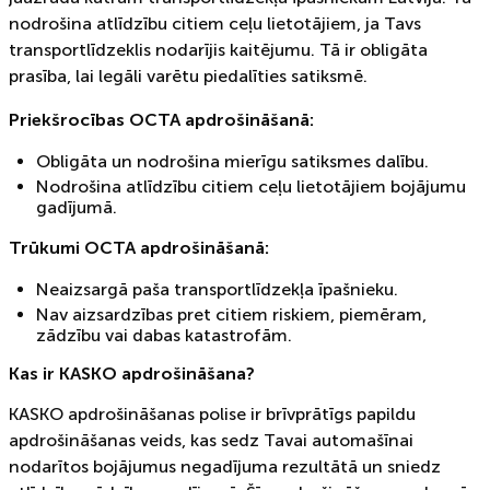
nodrošina atlīdzību citiem ceļu lietotājiem, ja Tavs
transportlīdzeklis nodarījis kaitējumu. Tā ir obligāta
prasība, lai legāli varētu piedalīties satiksmē.
Priekšrocības OCTA apdrošināšanā:
Obligāta un nodrošina mierīgu satiksmes dalību.
Nodrošina atlīdzību citiem ceļu lietotājiem bojājumu
gadījumā.
Trūkumi OCTA apdrošināšanā:
Neaizsargā paša transportlīdzekļa īpašnieku.
Nav aizsardzības pret citiem riskiem, piemēram,
zādzību vai dabas katastrofām.
Kas ir KASKO apdrošināšana?
KASKO apdrošināšanas polise ir brīvprātīgs papildu
apdrošināšanas veids, kas sedz Tavai automašīnai
nodarītos bojājumus negadījuma rezultātā un sniedz