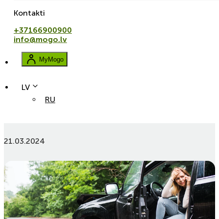
Kontakti
+37166900900
info@mogo.lv
MyMogo
LV
RU
Kas ir KASKO un OCTA apdrošināšana un kāda ir to
atšķirība?
21.03.2024