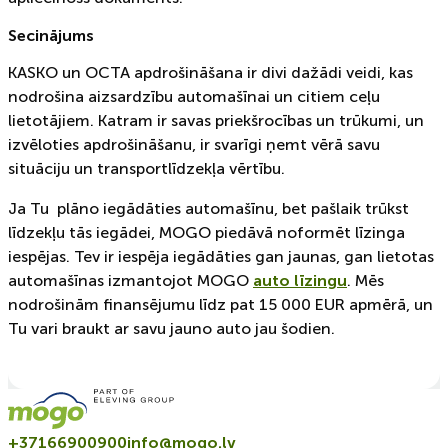
Secinājums
KASKO un OCTA apdrošināšana ir divi dažādi veidi, kas
nodrošina aizsardzību automašīnai un citiem ceļu
lietotājiem. Katram ir savas priekšrocības un trūkumi, un
izvēloties apdrošināšanu, ir svarīgi ņemt vērā savu
situāciju un transportlīdzekļa vērtību.
Ja Tu plāno iegādāties automašīnu, bet pašlaik trūkst
līdzekļu tās iegādei, MOGO piedāvā noformēt līzinga
iespējas. Tev ir iespēja iegādāties gan jaunas, gan lietotas
automašīnas izmantojot MOGO
auto līzingu
. Mēs
nodrošinām finansējumu līdz pat 15 000 EUR apmērā, un
Tu vari braukt ar savu jauno auto jau šodien.
+37166900900
info@mogo.lv