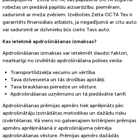
robežas un piedāvā papildu aizsardzību, piemēram,
sadursmē ar meža zvēriem. Izvēloties Zelta OCTA Tev ir
garantēts finansiālais atbalsts, ja negadījumā ar citu auto
vai sadursmē ar dzīvnieku būs cietis Tavs auto.
Kas ietekmē apdrošināšanas izmaksas?
Apdrošināšanas izmaksas var ietekmēt daudzi faktori,
neatkarīgi no izvēlētās apdrošināšana polises veida:
Transportlīdzekļa vecums un vērtība.
Tava dzīvesvieta un tās drošības apstākļi.
Tava braukšanas pieredze un vēsture.
Apdrošināšanas uzņēmums un tā piedāvātie tarifi.
Apdrošināšanas prēmijas apmērs tiek aprēķināts pēc
apdrošinātāju izstrādātas metodikas un dažādu risku
izvērtēšanas. Kā viens no galvenajiem kritērijiem prēmijas
apmēru aprēķināšanā ir apdrošinājuma ņēmēja
apdrošināšanas vēsture. Prēmijas apmērs dažādās