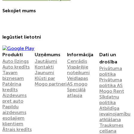
Sekojiet mums
Iegūstiet lietotni
Produkti
Uzņēmums
Informācija
Dati un
Auto līzings
Jautājumi
Cenrādis
drošība
Auto kredīts
Kontakti
Vispārējie
Privātuma
Tavam
Jaunumi
noteikumi
politika
biznesam
Kļūsti par
Veidlapas
Privātuma
Patēriņa
Mogo partneri
AS mogo
politika AS
kredīts
Speciālā
Mogo Rent
Aizdevums
atļauja
Sīkdatņu
pret auto
politika
Papildu
Atbildīga
aizdevums
ievainojamību
esošajiem
atklāšana
klientiem
Trauksmes
Ātrais kredīts
celšana