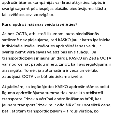
apdrošināšanas kompānijās var krasi atšķirties, tāpēc ir
svarīgi saņemt pēc iespējas plašāku piedāvājumu klāstu,
lai izvēlētos sev izdevīgāko.
Kuru apdrošināšanas veidu izvēlēties?
Ja bez OCTA, atbilstoši likumam, auto piedalīšanās
satiksmē nav pieļaujama, tad KASKO jau ir katra īpašnieka
individuāla izvēle. Izvēloties apdrošināšanas veidu, ir
svarīgi ņemt vērā savas vajadzības un situāciju. Ja
transportlīdzeklis ir jauns un dārgs, KASKO un Zelta OCTA
var nodrošināt papildu mieru, zinot, ka Tavs ieguldījums ir
aizsargāts. Tomēr, ja automašīna ir veca un vērtību
zaudējusi, OCTA var būt pietiekama izvēle.
Atgādinām, ka iegādājoties KASKO apdrošinašānas polisi
līguma apdrošinājuma summa tiek noteikta atbilstoši
transporta līdzekļa vērtībai apdrošināšanas brīdī, kas
jaunam transportlīdzeklim ir oficiālā dīleru noteiktā cena,
bet lietotam transportlīdzeklim – tirgus vērtība, ko