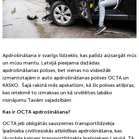
Apdrošināšana ir svarīgs līdzeklis, kas palīdz aizsargāt mūs
un mūsu mantu. Latvijā pieejama dažādas
apdrošināšanas polises, bet vienas no visbiežāk
izmantotajām ir auto apdrošināšanas polises OCTA un
KASKO. Šajā rakstā mēs apskatīsim, kā šīs polises atšķiras,
kas ietekmē to izmaksas un kā izvēlēties labāko
risinājumu Tavām vajadzībām.
Kas ir OCTA apdrošināšana?
OCTA jeb obligātās sauszemes transportlīdzekļa
īpašnieka civiltiesiskās atbildības apdrošināšana, kas
jāuzrāda katram transportlīdzekļa īpašniekam Latvijā. Tā