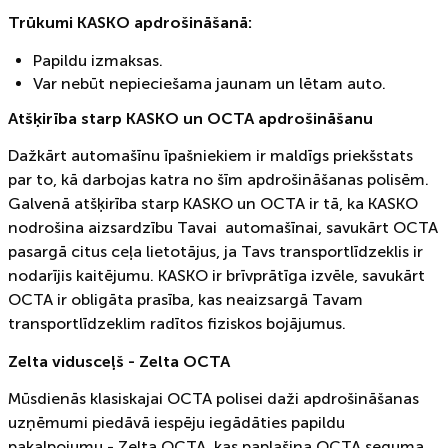
Trūkumi KASKO apdrošināšanā:
Papildu izmaksas.
Var nebūt nepieciešama jaunam un lētam auto.
Atšķirība starp KASKO un OCTA apdrošināšanu
Dažkārt automašīnu īpašniekiem ir maldīgs priekšstats
par to, kā darbojas katra no šīm apdrošināšanas polisēm.
Galvenā atšķirība starp KASKO un OCTA ir tā, ka KASKO
nodrošina aizsardzību Tavai automašīnai, savukārt OCTA
pasargā citus ceļa lietotājus, ja Tavs transportlīdzeklis ir
nodarījis kaitējumu. KASKO ir brīvprātīga izvēle, savukārt
OCTA ir obligāta prasība, kas neaizsargā Tavam
transportlīdzeklim radītos fiziskos bojājumus.
Zelta vidusceļš - Zelta OCTA
Mūsdienās klasiskajai OCTA polisei daži apdrošināšanas
uzņēmumi piedāvā iespēju iegādāties papildu
pakalpojumu - Zelta OCTA, kas paplašina OCTA seguma