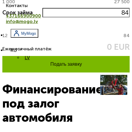
1 000
27 500
Контакты
Срок займа
+37166900900
info@mogo.lv
MyMogo
12
84
0 EUR
Ежемесячный платёж
RU
LV
Подать заявку
Финансирование
под залог
автомобиля