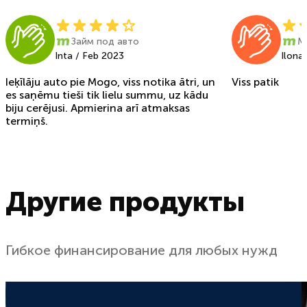
Займ под авто
M
Inta / Feb 2023
Ilona
Ieķīlāju auto pie Mogo, viss notika ātri, un
Viss patik
es saņēmu tieši tik lielu summu, uz kādu
biju cerējusi. Apmierina arī atmaksas
termiņš.
Другие продукты
Гибкое финансирование для любых нужд